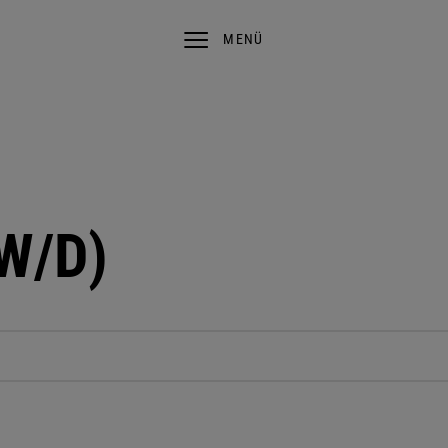
MENÜ
W/D)