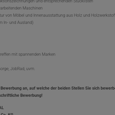
uktionszeichnungen und entsprechenden Stücklisten
erarbeitenden Maschinen
tur von Möbel und Innenausstattung aus Holz und Holzwerkstof
m In- und Ausland)
reffen mit spannenden Marken
rsorge, JobRad, uvm.
r Bewerbung an, auf welche der beiden Stellen Sie sich bewerb
schriftliche Bewerbung!
AL
 Co. KG