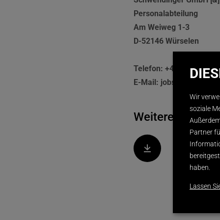
Personalabteilung
Am Weiweg 1-3
D-52146 Würselen
Telefon: +49 (0) 2405 4
DIE
E-Mail: jobs@displayint
Wir verwe
soziale M
Weitere Informa
Außerdem 
Partner f
Informati
STELLENB
bereitges
haben.
Lassen Si