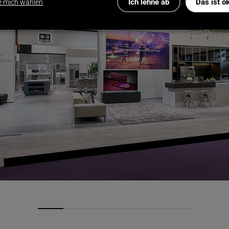
Ich lehne ab
Das ist o
e mich wählen