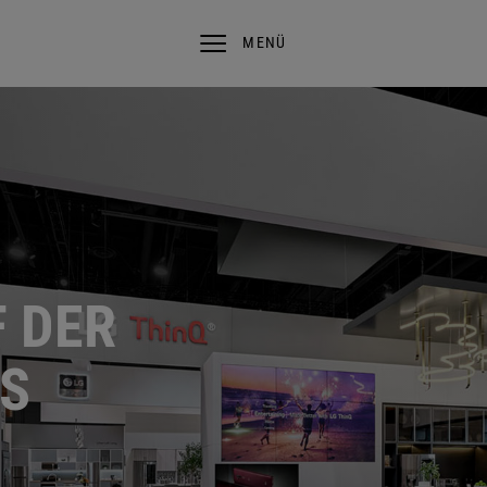
MENÜ
 DER
AS