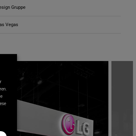
Design Gruppe
Las Vegas
r
ren.
re
iese