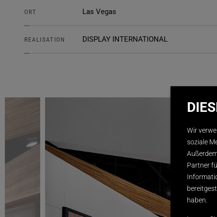
Las Vegas
ORT
DISPLAY INTERNATIONAL
REALISATION
DIE
Wir verwe
soziale M
Außerdem 
Partner f
Informati
bereitges
haben.