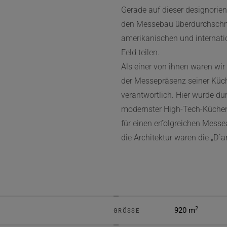
Gerade auf dieser designorien
den Messebau überdurchschnit
amerikanischen und internatio
Feld teilen.
Als einer von ihnen waren wi
der Messepräsenz seiner Küch
verantwortlich. Hier wurde du
modernster High-Tech-Küchen
für einen erfolgreichen Mess
die Architektur waren die „D´
2
920 m
GRÖSSE