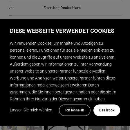
Frankfurt, Deutschland
ORT
DISPLAY INTERNATIONAL
REALISATION
DIESE WEBSEITE VERWENDET COOKIES
2
1400 m
GRÖSSE
Wir verwenden Cookies, um Inhalte und Anzeigen zu
personalisieren, Funktionen für soziale Medien anbieten zu
Ippolito Fleitz Group
DESIGN
können und die Zugriffe auf unsere Website zu analysieren.
Außerdem geben wir Informationen zu Ihrer Verwendung
Gunnar Mitzner
FOTOGRAFIE
unserer Website an unsere Partner für soziale Medien,
Werbung und Analysen weiter. Unsere Partner führen diese
Informationen möglicherweise mit weiteren Daten
zusammen, die Sie ihnen bereitgestellt haben oder die sie im
Rahmen Ihrer Nutzung der Dienste gesammelt haben.
Lassen Sie mich wählen
Ich lehne ab
Das ist ok