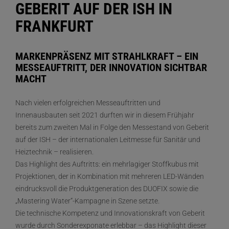
GEBERIT AUF DER ISH IN
FRANKFURT
MARKENPRÄSENZ MIT STRAHLKRAFT – EIN
MESSEAUFTRITT, DER INNOVATION SICHTBAR
MACHT
Nach vielen erfolgreichen Messeauftritten und
Innenausbauten seit 2021 durften wir in diesem Frühjahr
bereits zum zweiten Mal in Folge den Messestand von Geberit
auf der ISH – der internationalen Leitmesse für Sanitär und
Heiztechnik – realisieren.
Das Highlight des Auftritts: ein mehrlagiger Stoffkubus mit
Projektionen, der in Kombination mit mehreren LED-Wänden
eindrucksvoll die Produktgeneration des DUOFIX sowie die
„Mastering Water“-Kampagne in Szene setzte.
Die technische Kompetenz und Innovationskraft von Geberit
wurde durch Sonderexponate erlebbar – das Highlight dieser