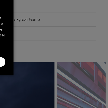
r
 AtelierMarkgraph, team x
ren.
re
iese
k