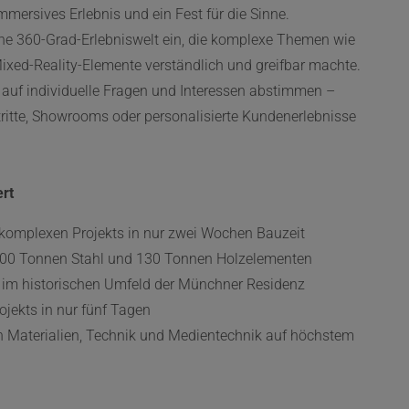
mmersives Erlebnis und ein Fest für die Sinne.
ine 360-Grad-Erlebniswelt ein, die komplexe Themen wie
ixed-Reality-Elemente verständlich und greifbar machte.
el auf individuelle Fragen und Interessen abstimmen –
tritte, Showrooms oder personalisierte Kundenerlebnisse
rt
hkomplexen Projekts in nur zwei Wochen Bauzeit
100 Tonnen Stahl und 130 Tonnen Holzelementen
k im historischen Umfeld der Münchner Residenz
jekts in nur fünf Tagen
n Materialien, Technik und Medientechnik auf höchstem