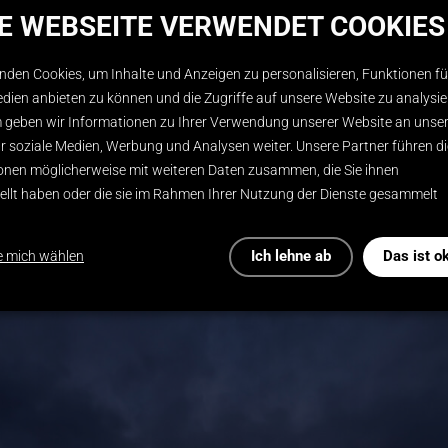
SE WEBSEITE VERWENDET COOKIES
2
1800 m
GRÖSSE
nden Cookies, um Inhalte und Anzeigen zu personalisieren, Funktionen fü
jangled nerves,
DESIGN
edien anbieten zu können und die Zugriffe auf unsere Website zu analysie
geben wir Informationen zu Ihrer Verwendung unserer Website an unse
Andreas Keller
FOTOGRAFIE
ür soziale Medien, Werbung und Analysen weiter. Unsere Partner führen d
onen möglicherweise mit weiteren Daten zusammen, die Sie ihnen
tellt haben oder die sie im Rahmen Ihrer Nutzung der Dienste gesammelt
Ich lehne ab
Das ist o
e mich wählen