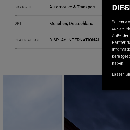
DIE
Automotive & Transport
BRANCHE
Wir verwe
München, Deutschland
ORT
soziale M
Außerdem 
DISPLAY INTERNATIONAL
REALISATION
Partner f
Informati
bereitges
haben.
Lassen Si