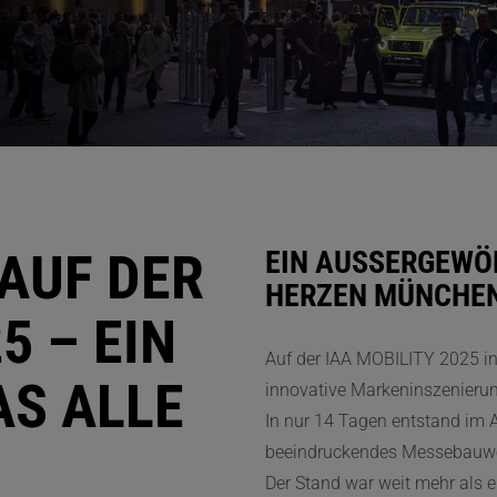
AUF DER
EIN AUSSERGEWÖH
ERZEN MÜNCHEN
5 – EIN
Auf der IAA MOBILITY 2025 in
AS ALLE
innovative Markeninszenieru
In nur 14 Tagen entstand im
beeindruckendes Messebauwer
Der Stand war weit mehr als 