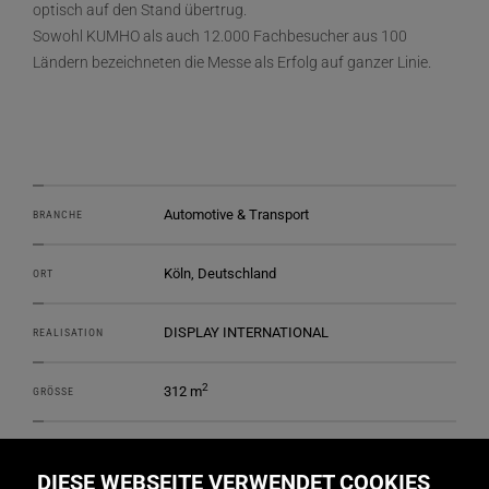
optisch auf den Stand übertrug.
Sowohl KUMHO als auch 12.000 Fachbesucher aus 100
Ländern bezeichneten die Messe als Erfolg auf ganzer Linie.
Automotive & Transport
BRANCHE
Köln, Deutschland
ORT
DISPLAY INTERNATIONAL
REALISATION
2
312 m
GRÖSSE
BRAUNWAGNER, Aachen
DESIGN
DIESE WEBSEITE VERWENDET COOKIES