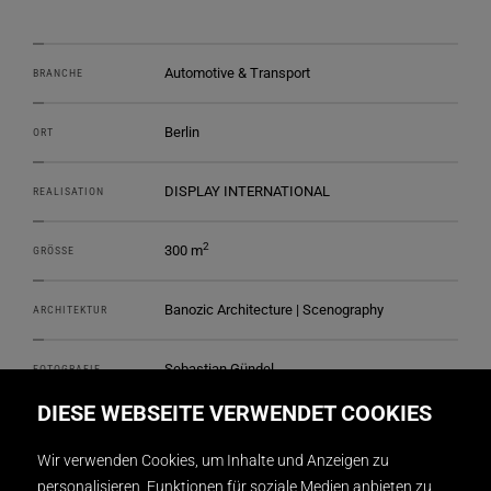
Automotive & Transport
BRANCHE
Berlin
ORT
DISPLAY INTERNATIONAL
REALISATION
2
300 m
GRÖSSE
Banozic Architecture | Scenography
ARCHITEKTUR
Sebastian Gündel
FOTOGRAFIE
DIESE WEBSEITE VERWENDET COOKIES
Wir verwenden Cookies, um Inhalte und Anzeigen zu
personalisieren, Funktionen für soziale Medien anbieten zu